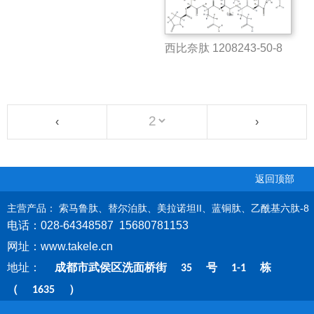
西比奈肽 1208243-50-8
‹
›
返回顶部
主
营产品： 索马鲁肽、替尔泊肽、美拉诺坦II、蓝铜肽、乙酰基六肽-8
电话：028-64348587 15680781153
网址：www.takele.cn
地址：
成都市武侯区洗面桥街
号
栋
35
1-1
（
）
1635