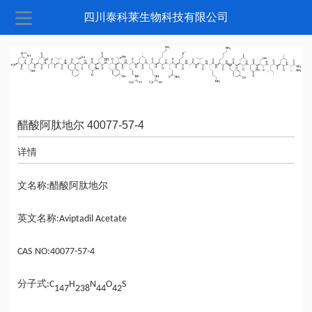
四川泰科莱生物科技有限公司
醋酸阿肽地尔 40077-57-4
详情
文名称
醋酸阿肽地尔
:
英文名称
:Aviptadil Acetate
CAS
NO
:40077-57-4
分子式
:C
H
N
O
S
147
238
44
42