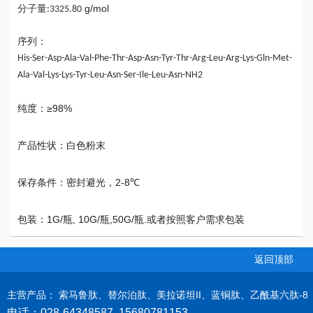
g
/
mol
分子量
:3325.80
序列：
His-Ser-Asp-Ala-Val-Phe-Thr-Asp-Asn-Tyr-Thr-Arg-Leu-Arg-Lys-Gln-Met-
Ala-Val-Lys-Lys-Tyr-Leu-Asn-Ser-Ile-Leu-Asn-NH2
≥98%
纯度：
产品性状：白色粉末
2-8℃
保存条件：
密封避光，
1G/
, 10G/
,50G/
.
包装：
瓶
瓶
瓶
或者按照客户需求
包装
返回顶部
主
营产品： 索马鲁肽、替尔泊肽、美拉诺坦II、蓝铜肽、乙酰基六肽-8
电话：028-64348587 15680781153